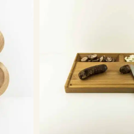
cen:
849 Kč
až
990 Kč