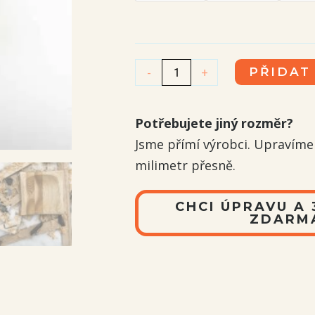
style
dřevěná
miska
-
+
PŘIDAT
množství
Potřebujete jiný rozměr?
Jsme přímí výrobci. Upravím
milimetr přesně.
CHCI ÚPRAVU A
ZDARM