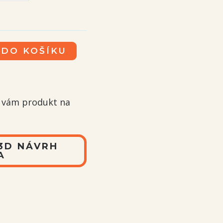
až
999 Kč
 DO KOŠÍKU
e vám produkt na
 3D NÁVRH
A