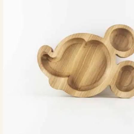
cen:
898 Kč
až
1499 Kč