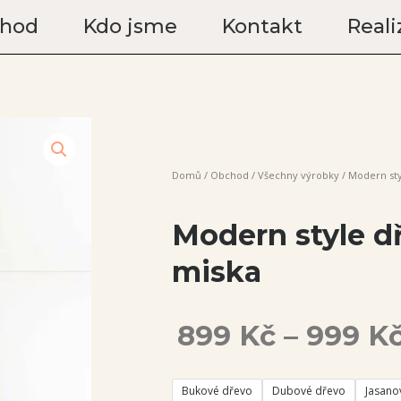
hod
Kdo jsme
Kontakt
Reali
Domů
/
Obchod
/
Všechny výrobky
/ Modern st
Modern style d
miska
899
Kč
–
999
K
Modern
Bukové dřevo
Dubové dřevo
Jasano