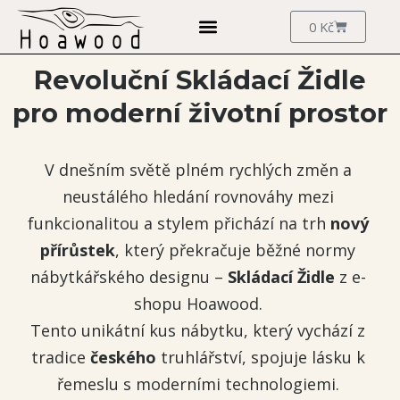
Přeskočit
Cart
0
Kč
na
obsah
Revoluční Skládací Židle
pro moderní životní prostor
V dnešním světě plném rychlých změn a
neustálého hledání rovnováhy mezi
funkcionalitou a stylem přichází na trh
nový
přírůstek
, který překračuje běžné normy
nábytkářského designu –
Skládací Židle
z e-
shopu Hoawood.
Tento unikátní kus nábytku, který vychází z
tradice
českého
truhlářství, spojuje lásku k
řemeslu s moderními technologiemi.