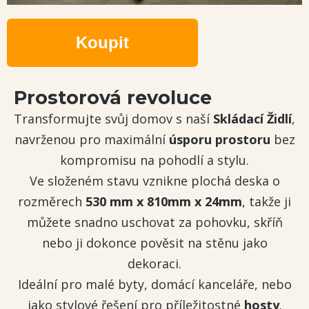
Koupit
Prostorová revoluce
Transformujte svůj domov s naší
Skládací Židlí
,
navrženou pro maximální
úsporu prostoru
bez
kompromisu na pohodlí a stylu.
Ve složeném stavu vznikne plochá deska o
rozměrech
530 mm x 810mm x 24mm
, takže ji
můžete snadno uschovat za pohovku, skříň
nebo ji dokonce pověsit na stěnu jako
dekoraci.
Ideální pro malé byty, domácí kanceláře, nebo
jako stylové řešení pro příležitostné
hosty
.